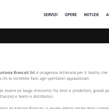
SERVIZI
OPERE
NOTIZIE
A
ntonia Brancati Srl
è un’agenzia letteraria per il teatro, che 
 a chi lo vorrebbe fare, agli spettatori appassionati.
le essere un luogo d’incontro fra testi e produttori, grandi p
ttacolo) e teatri e distributori.
data da
Antonia Brancati
, si avvale adesso anche della comp