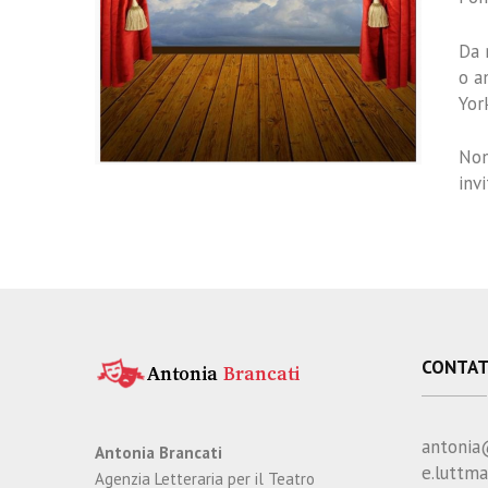
Da 
o a
York
Non
inv
CONTAT
antonia
Antonia Brancati
e.luttm
Agenzia Letteraria per il Teatro