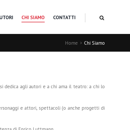
UTORI
CHI SIAMO
CONTATTI
Home
Chi Siamo
si dedica agli autori e a chi ama il teatro: a chi lo
ersonaggi e attori, spettacoli (o anche progetti di
etenza di
Enrico Luttmann
.