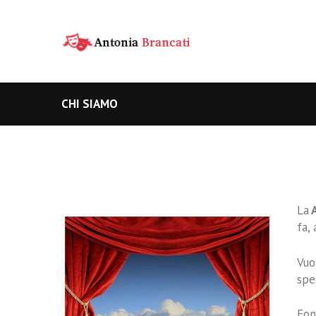
CHI SIAMO
La
A
fa,
Vuo
spe
Fon