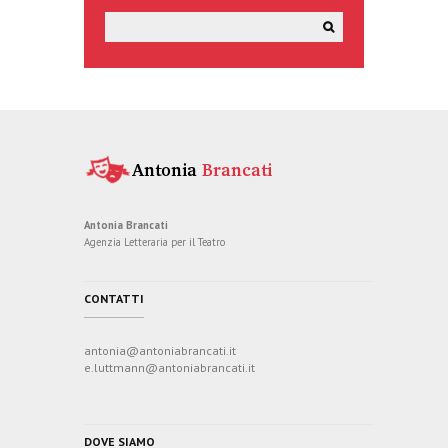
v
i
g
a
Antonia Brancati
z
Agenzia Letteraria per il Teatro
i
CONTATTI
o
antonia@antoniabrancati.it
e.luttmann@antoniabrancati.it
n
e
DOVE SIAMO