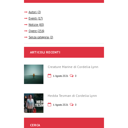
v
a
Autori
(2)
i
Eventi
(17)
e
Notizie
(65)
g
Opere
(256)
v
Senza categoria
(2)
a
i
ARTICOLI RECENTI
z
s
Creature Marine di Cordelia Lynn
i
6 Agosto 2026
0
t
o
e
n
Hedda Tesman di Cordelia Lynn
6 Agosto 2026
0
e
N
a
CERCA