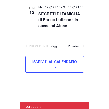
l
n
e
n
Mag 12 @ 21:15
-
Giu 13 @ 21:15
LUN
z
12
SEGRETI DI FAMIGLIA
t
i
o
t
di Enrico Luttmann in
n
o
scena ad Atene
a
l
i
a
V
d
R
a
Eventi
PRECEDENTE
Oggi
Prossimo
i
t
EVENTI
a
i
.
s
ISCRIVITI AL CALENDARIO
c
t
e
e
N
r
a
c
CATEGORIE