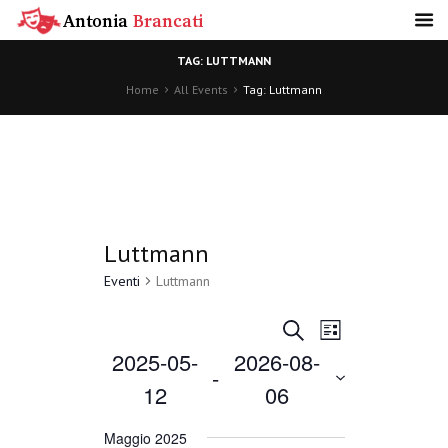
TAG: LUTTMANN
Home
All Events
Tag: Luttmann
Luttmann
Eventi
Luttmann
E
E
C
L
E
2025-05-
2026-08-
I
R
v
 - 
v
S
12
06
C
T
A
e
A
S
e
e
Maggio 2025