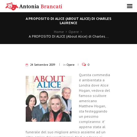
A PROPOSITO DI ALICE (ABOUT ALICE) DI CHARLES
LAURENCE
Home
Opere
A PROPOSITO DI ALICE (About Alice) di Charles...
24 Settembre 2009
in
Opere
0
Questa commedia
è ambientata a
Londra dove Alice
Hogan, vedova del
famoso scultore
americano
Matthew Hogan,
sta festeggiando
un pessimo
compleanno: è’
appena stata al
funerale del suo migliore amico assieme ad un