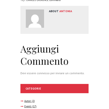
Tags:
CHARLES LAURENCE
,
commedia
ABOUT
ANTONIA
Aggiungi
Commento
Devi essere
connesso
per inviare un commento.
CATEGORIE
Autori
(2)
Eventi
(17)