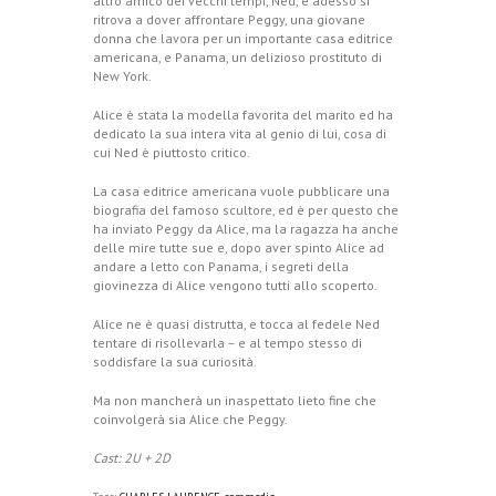
altro amico dei vecchi tempi, Ned, e adesso si
ritrova a dover affrontare Peggy, una giovane
donna che lavora per un importante casa editrice
americana, e Panama, un delizioso prostituto di
New York.
Alice è stata la modella favorita del marito ed ha
dedicato la sua intera vita al genio di lui, cosa di
cui Ned è piuttosto critico.
La casa editrice americana vuole pubblicare una
biografia del famoso scultore, ed è per questo che
ha inviato Peggy da Alice, ma la ragazza ha anche
delle mire tutte sue e, dopo aver spinto Alice ad
andare a letto con Panama, i segreti della
giovinezza di Alice vengono tutti allo scoperto.
Alice ne è quasi distrutta, e tocca al fedele Ned
tentare di risollevarla – e al tempo stesso di
soddisfare la sua curiosità.
Ma non mancherà un inaspettato lieto fine che
coinvolgerà sia Alice che Peggy.
Cast: 2U + 2D