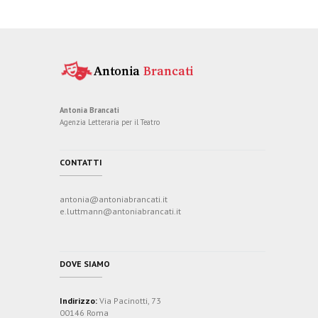
i
g
a
Antonia Brancati
z
Agenzia Letteraria per il Teatro
i
CONTATTI
o
antonia@antoniabrancati.it
e.luttmann@antoniabrancati.it
n
e
DOVE SIAMO
Indirizzo:
Via Pacinotti, 73
00146 Roma