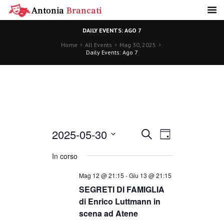
DAILY EVENTS: AGO 7
Home
All Events
Mag 30, 2025
Daily Events: Ago 7
E
E
2025-05-30
C
G
E
S
I
R
v
e
In corso
v
O
C
l
R
e
A
Mag 12 @ 21:15
-
Giu 13 @ 21:15
e
N
e
z
SEGRETI DI FAMIGLIA
O
i
o
n
di Enrico Luttmann in
n
n
scena ad Atene
a
l