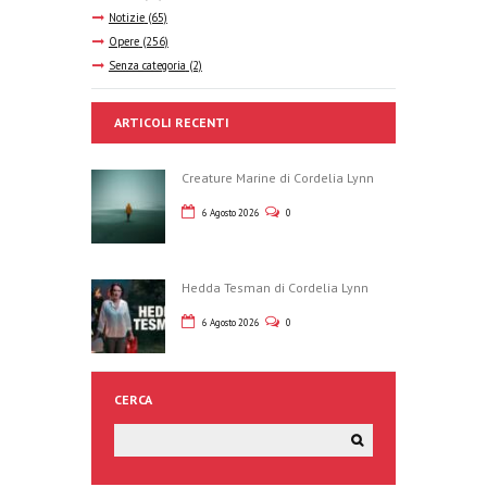
i
e
Notizie
(65)
Opere
(256)
g
Senza categoria
(2)
v
a
ARTICOLI RECENTI
i
z
Creature Marine di Cordelia Lynn
s
i
6 Agosto 2026
0
t
o
e
n
Hedda Tesman di Cordelia Lynn
6 Agosto 2026
0
e
N
a
CERCA
v