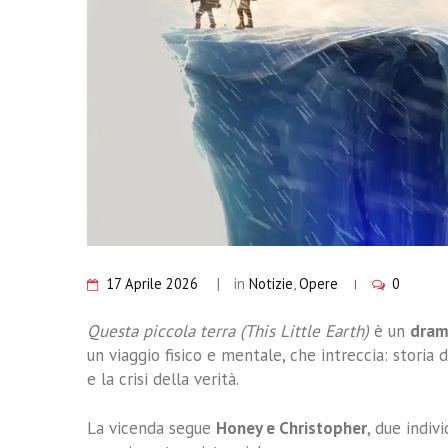
17 Aprile 2026
in
Notizie
,
Opere
0
Questa piccola terra (This Little Earth)
è un
dram
un viaggio fisico e mentale, che intreccia: storia 
e la crisi della verità.
La vicenda segue
Honey e Christopher
, due indiv