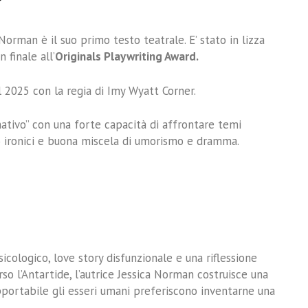
Norman è il suo primo testo teatrale. E’ stato in lizza
n finale all’
Originals Playwriting Award
.
l 2025 con la regia di
Imy Wyatt Corner
.
inativo” con una forte capacità di affrontare temi
o ironici e buona miscela di umorismo e dramma.
ologico, love story disfunzionale e una riflessione
rso l’Antartide, l’autrice Jessica Norman costruisce una
portabile gli esseri umani preferiscono inventarne una