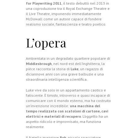
for Playwriting 2011
, il testo debuttò nel 2013 in
una coproduzione tra il Royal Exchange Theatre e
il Live Theatre, imponendo immediatamente
McDowall come un autore capace di fondere
realismo sociale, fantascienza e teatro poetico.
L’opera
Ambientata in un degradato quartiere popolare di
Middlesbrough
, nel nord-est dell’Inghilterra, la
pièce racconta la storia di
Luke
, un ragazzo di
diciannove anni con una grave balbuzie e una
straordinaria intelligenza scientifica.
Luke vive da solo in un appartamento caotico e
fatiscente. È timido, introverso e quasi incapace di
comunicare con il mondo esterno, ma ha costruito
un’invenzione incredibile:
una macchina del
tempo realizzata con scatoloni di cartone, cavi
elettrici e materiali di recupero
. L’oggetto ha un
aspetto ridicolo e improvvisato, ma funziona
realmente.
Il fratello maggiore
Rob
, piccolo spacciatore