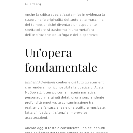
Guardian
)
Anche la critica specializzata mise in evidenza la
straordinaria originalità dell’autore: la macchina
del tempo, anziché diventare un espediente
spettacolare, si trasforma in una metafora
dell’aspirazione, della fuga e della speranza.
Un’opera
fondamentale
Brilliant Adventures
contiene già tutti gli elementi
che renderanno riconoscibile la poetica di Alistair
McDowall: il tempo come materia narrativa,
personaggi marginali dotati di una sorprendente
profondità emotiva, la contaminazione tra
realismo e fantascienza e una scrittura musicale,
fatta di ripetizioni, silenzi e improvvise
accelerazioni.
Ancora oggi il testo è considerato uno dei debutti
più significativi del teatro britannico del XXI secolo: