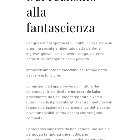
alla
fantascienza
Per quasi metà spettacolo il pubblico assiste a un
dramma sociale ambientato nella periferia
inglese: giovani senza lavoro, droga, violenza
domestica, emarginazione e povertà.
Improvvisamente la macchina del tempo entra
davvero in funzione.
Cominciano ad apparire versioni future dei
personaggi, in particolare
un secondo Luke
,
proveniente da una linea temporale diversa. Il
futuro invade il presente, gli eventi si ripetono con
leggere variazioni e le conseguenze delle scelte
diventano visibili prima ancora che vengano
compiute.
La violenza innescata da Ben genera una serie di
paradossi temporali che modificano
continuamente la percezione dello spettatore.