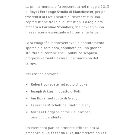
La prima mondiale fu presentata nel maggio 2013
al
Royal Exchange Studio di Manchester
, per poi
trasferirsi al Live Theatre di Newcastle in una
coproduzione tra le due istituzioni. La regia era
affidata a
Caroline Steinbeis
, che privilegiò una
messinscena essenziale e fortemente fisica.
La scenografia rappresentava un appartamento
sporco e disordinato, dominato da una grande
struttura di cartone che il pubblico scopriva
progressivamente essere una macchina del
tempo.
Nel cast spiccavano:
Robert Lonsdale
nel ruolo di Luke;
Joseph Arkley
in quello di Rob;
Ian Bonar
nel ruolo di Greg;
Laurence Mitchell
nel ruolo di Ben;
Michael Hodgson
come il silenzioso
tossicodipendente.
Un elemento particolarmente efficace era la
presenza di
un secondo Luke
, interpretato da
Lee