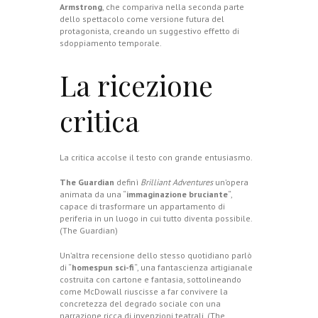
Armstrong
, che compariva nella seconda parte
dello spettacolo come versione futura del
protagonista, creando un suggestivo effetto di
sdoppiamento temporale.
La ricezione
critica
La critica accolse il testo con grande entusiasmo.
The Guardian
definì
Brilliant Adventures
un’opera
animata da una “
immaginazione bruciante
“,
capace di trasformare un appartamento di
periferia in un luogo in cui tutto diventa possibile.
(
The Guardian
)
Un’altra recensione dello stesso quotidiano parlò
di “
homespun sci-fi
“, una fantascienza artigianale
costruita con cartone e fantasia, sottolineando
come McDowall riuscisse a far convivere la
concretezza del degrado sociale con una
narrazione ricca di invenzioni teatrali. (
The