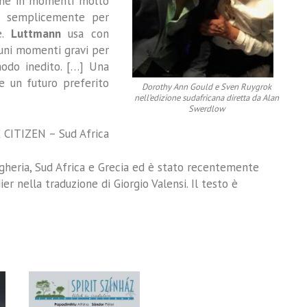
iche in momenti molto
, o semplicemente per
e.
Luttmann
usa con
cuni momenti gravi per
modo inedito. […] Una
 un futuro preferito
Dorothy Ann Gould e Sven Ruygrok
nell’edizione sudafricana diretta da Alan
Swerdlow
 CITIZEN – Sud Africa
Ungheria, Sud Africa e Grecia ed è stato recentemente
er nella traduzione di Giorgio Valensi. Il testo è