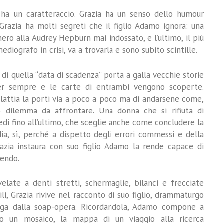
a ha un caratteraccio. Grazia ha un senso dello humour
Grazia ha molti segreti che il figlio Adamo ignora: una
nero alla Audrey Hepburn mai indossato, e l’ultimo, il più
iografo in crisi, va a trovarla e sono subito scintille.
di quella “data di scadenza” porta a galla vecchie storie
er sempre e le carte di entrambi vengono scoperte.
lattia la porti via a poco a poco ma di andarsene come,
dilemma da affrontare. Una donna che si rifiuta di
iedi fino all’ultimo, che sceglie anche come concludere la
a, sì, perché a dispetto degli errori commessi e della
razia instaura con suo figlio Adamo la rende capace di
dendo.
velate a denti stretti, schermaglie, bilanci e frecciate
li, Grazia rivive nel racconto di suo figlio, drammaturgo
fuga dalla soap-opera. Ricordandola, Adamo compone a
 un mosaico, la mappa di un viaggio alla ricerca