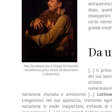
dell’autenti
dopo, quand
disseppellit
certo niente
grande eredit
Da u
May Sevastopoulou e Giorgis Kontopodis
[…] Il prim
nell’edizione greca diretta da Alexandros
Liakopoulos
del suo lavor
attirat
numerosi
narrazione sfumata e avvincente […]
Luttma
trasgressivo nel suo approccio, trattando og
narrazione in modo inaspettato, evitando di r