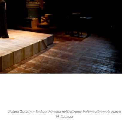
Viviana Toniolo e Stefano Messina nell’edizione italiana diretta da Marco
M. Casazza