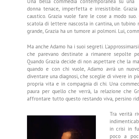
Una bella commedia contemporanea su una
donna tenace, imperfetta e irresistibile. Grazi
caustico. Grazia vuole fare le cose a modo suo. 
scatola di lettere nascosta in cantina, un tubino 
grande, Grazia ha un tumore ai polmoni. Lui, commed
Ma anche Adamo ha i suoi segreti. L’approssimarsi 
che parevano destinate a rimanere sepolte p
Quando Grazia decide di non aspettare che la ma
quando e con chi vuole, Adamo avrà un nuovo 
diventare una diagnosi, che sceglie di vivere in p
propria vita e in compagnia di chi. Una commedi
paura per quello che verrà, la relazione che G
affrontare tutto questo restando viva, persino ri
Tra verità ri
indimenticabi
in crisi in 
poco a poco