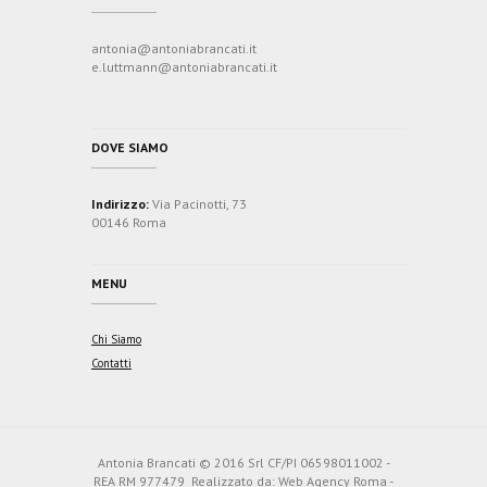
antonia@antoniabrancati.it
e.luttmann@antoniabrancati.it
DOVE SIAMO
Indirizzo:
Via Pacinotti, 73
00146 Roma
MENU
Chi Siamo
Contatti
Antonia Brancati © 2016 Srl CF/PI 06598011002 -
REA RM 977479 Realizzato da:
Web Agency Roma
-