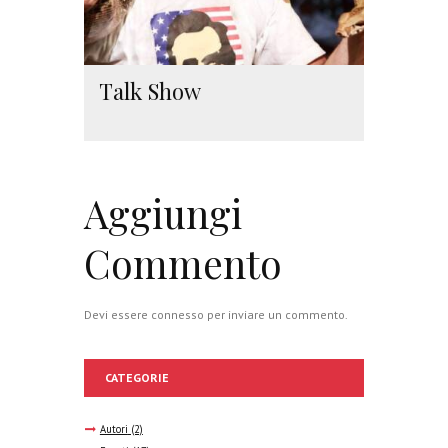
Talk Show
Aggiungi
Commento
Devi essere
connesso
per inviare un commento.
CATEGORIE
Autori
(2)