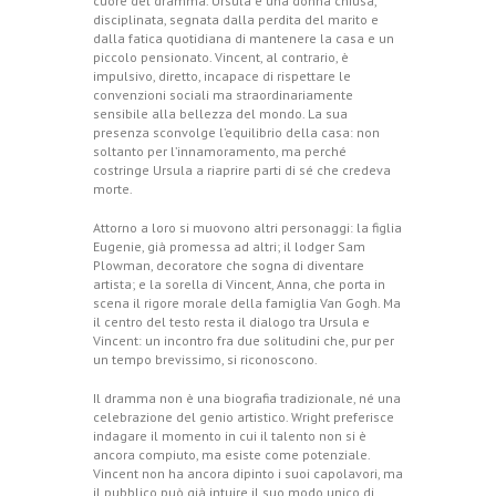
cuore del dramma. Ursula è una donna chiusa,
disciplinata, segnata dalla perdita del marito e
dalla fatica quotidiana di mantenere la casa e un
piccolo pensionato. Vincent, al contrario, è
impulsivo, diretto, incapace di rispettare le
convenzioni sociali ma straordinariamente
sensibile alla bellezza del mondo. La sua
presenza sconvolge l’equilibrio della casa: non
soltanto per l’innamoramento, ma perché
costringe Ursula a riaprire parti di sé che credeva
morte.
Attorno a loro si muovono altri personaggi: la figlia
Eugenie, già promessa ad altri; il lodger Sam
Plowman, decoratore che sogna di diventare
artista; e la sorella di Vincent, Anna, che porta in
scena il rigore morale della famiglia Van Gogh. Ma
il centro del testo resta il dialogo tra Ursula e
Vincent: un incontro fra due solitudini che, pur per
un tempo brevissimo, si riconoscono.
Il dramma non è una biografia tradizionale, né una
celebrazione del genio artistico. Wright preferisce
indagare il momento in cui il talento non si è
ancora compiuto, ma esiste come potenziale.
Vincent non ha ancora dipinto i suoi capolavori, ma
il pubblico può già intuire il suo modo unico di