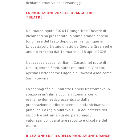
richiamo emotivo dei personaggi.
LA PRODUZIONE 2026 ALL’ORANGE TREE
THEATRE
Nel marzo-aprile 2026 l’
Orange Tree Theatre di
Richmond
ha presentato la prima grande ripresa
londinese del testo dopo quasi venticinque anni.
Lo spettacolo è stato diretto da Georgia Green ed è
andato in scena dal 14 marzo al 18 aprile 2026.
Nel cast spiccavano: Niamh Cusack nel ruolo di
Ursula; Jeroen Frank Kales nel ruolo di Vincent;
Ayesha Ostler come Eugenie e Rawaed Asde come
Sam Plowman.
La scenografia di Charlotte Henery trasformava lo
spazio in un’intima cucina vittoriana, con un
realismo domestico accentuato dalla
preparazione di cibo in scena e dalla vicinanza del
pubblico. La regia puntava sulla delicatezza dei
rapporti e sull’umanità dei personaggi,
valorizzando il carattere raccolto e circolare del
teatro.
RICEZIONE CRITICA DELLA PRODUZIONE ORANGE