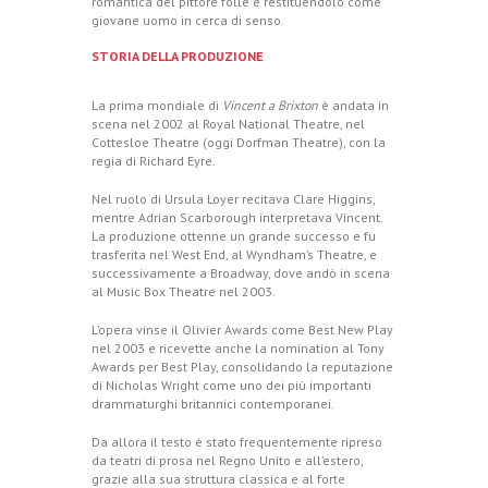
romantica del pittore folle e restituendolo come
giovane uomo in cerca di senso.
STORIA DELLA PRODUZIONE
La prima mondiale di
Vincent a Brixton
è andata in
scena nel 2002 al Royal National Theatre
, nel
Cottesloe Theatre (oggi Dorfman Theatre), con la
regia di Richard Eyre.
Nel ruolo di Ursula Loyer recitava Clare Higgins,
mentre Adrian Scarborough interpretava Vincent.
La produzione ottenne un grande successo e fu
trasferita nel West End, al Wyndham’s Theatre, e
successivamente a Broadway, dove andò in scena
al Music Box Theatre nel 2003.
L’opera vinse il Olivier Awards come Best New Play
nel 2003 e ricevette anche la nomination al Tony
Awards per Best Play, consolidando la reputazione
di Nicholas Wright come uno dei più importanti
drammaturghi britannici contemporanei.
Da allora il testo è stato frequentemente ripreso
da teatri di prosa nel Regno Unito e all’estero,
grazie alla sua struttura classica e al forte