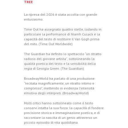
TREE
La ripresa del 2026 è stata accolta con grande
entusiasmo.
Time Out ha assegnato quattro stelle, lodando in
particolare la performance di Niamh Cusack e la
capacità del testo di restituire il Van Gogh prima
del mito. (
Time Out Worldwide
)
The Guardian ha definito lo spettacolo “un ritratto
radioso del giovane artista”, sottolineando la
qualità poetica del testo e la sensibilità della
regia di Georgia Green. (
The Guardian
)
BroadwayWorld ha parlato di una produzione
“recitata magnificamente, un ritratto intimo e
complesso”, mettendo in evidenza l’intensità
emotiva degli interpreti. (
BroadwayWorld
)
Molti critici hanno sottolineato come il testo
conservi intatta la sua forza: la capacità di fondere
precisione storica e immaginazione poetica, e di
raccontare la nascita di un genio attraverso un
piccolo episodio di vita quotidiana.