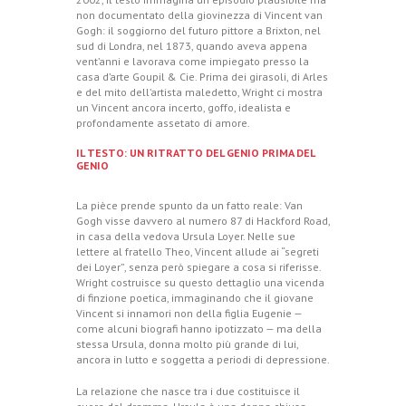
non documentato della giovinezza di Vincent van
Gogh: il soggiorno del futuro pittore a Brixton, nel
sud di Londra, nel 1873, quando aveva appena
vent’anni e lavorava come impiegato presso la
casa d’arte Goupil & Cie. Prima dei girasoli, di Arles
e del mito dell’artista maledetto, Wright ci mostra
un Vincent ancora incerto, goffo, idealista e
profondamente assetato di amore.
IL TESTO: UN RITRATTO DEL GENIO PRIMA DEL
GENIO
La pièce prende spunto da un fatto reale: Van
Gogh visse davvero al numero 87 di Hackford Road,
in casa della vedova Ursula Loyer. Nelle sue
lettere al fratello Theo, Vincent allude ai “segreti
dei Loyer”, senza però spiegare a cosa si riferisse.
Wright costruisce su questo dettaglio una vicenda
di finzione poetica, immaginando che il giovane
Vincent si innamori non della figlia Eugenie —
come alcuni biografi hanno ipotizzato — ma della
stessa Ursula, donna molto più grande di lui,
ancora in lutto e soggetta a periodi di depressione.
La relazione che nasce tra i due costituisce il