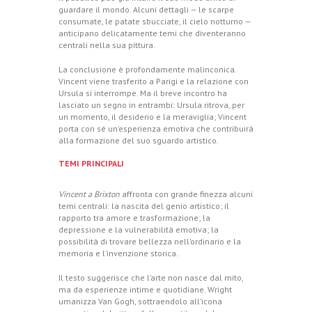
guardare il mondo. Alcuni dettagli — le scarpe
consumate, le patate sbucciate, il cielo notturno —
anticipano delicatamente temi che diventeranno
centrali nella sua pittura.
La conclusione è profondamente malinconica.
Vincent viene trasferito a Parigi e la relazione con
Ursula si interrompe. Ma il breve incontro ha
lasciato un segno in entrambi: Ursula ritrova, per
un momento, il desiderio e la meraviglia; Vincent
porta con sé un’esperienza emotiva che contribuirà
alla formazione del suo sguardo artistico.
TEMI PRINCIPALI
Vincent a Brixton
affronta con grande finezza alcuni
temi centrali: la nascita del genio artistico; il
rapporto tra amore e trasformazione; la
depressione e la vulnerabilità emotiva; la
possibilità di trovare bellezza nell’ordinario e la
memoria e l’invenzione storica.
Il testo suggerisce che l’arte non nasce dal mito,
ma da esperienze intime e quotidiane. Wright
umanizza Van Gogh, sottraendolo all’icona