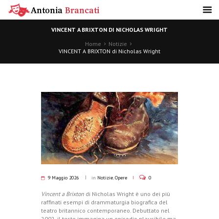
VINCENT A BRIXTON DI NICHOLAS WRIGHT
Home
Notizie
VINCENT A BRIXTON di Nicholas Wright
9 Maggio 2026
in
Notizie
,
Opere
0
Vincent a Brixton
di Nicholas Wright è uno dei più
raffinati esempi di drammaturgia biografica del
teatro britannico contemporaneo. Debuttato nel
2002, il testo immagina un episodio plausibile ma