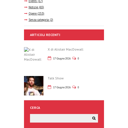
Eventi
(17)
Notizie
(65)
Opere
(253)
Senza categoria
(2)
ARTICOLI RECENTI
X di Alistair MacDowall
17 Giugno 2026
0
Talk Show
17 Giugno 2026
0
CERCA